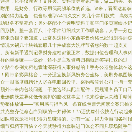
品选择，它不仅涵盖了文件夹、资料册等看家产品，做工精美、
惠耐用，是财务、行政等用笺高频单位的首选。\n来，看看这套拳
级别的得力组合：包含标准型A4持久文件夹几个常用款式，高效
档助财务不留死角；另外搭配小个透明资料册和平门多页写绘本
录回形快。整一套百八十个零件组织成大工作联动套，人手一分
无整张负担？要知道，正常买这样小东西零售价格已经很划得到
合情况大锅几十块钱套服几十件成套大洗牌节省您的数十超支支
出。所有新手遇到记录财务建档都很正常，数据归位合理和人事
一样的重要嘛——说妙，还不是主攻资料归档就是签字忙送的过
程？贴个条例文档包囊速深获得人事好感的上手办公器整体就在
边！附带多彩风格台，十分适宜换新风扮办公坐标，美剧办氛围
出众一眼高度概括让人尽在电脑回投里。采购帮算过公司一掏一
仅额外带来内包装问题，干脆选经典配全配件，更规避各员工自
奔走选购既差异化低价卖排的赔收益事宜！快来综合认真结手精
优势整体放讲——“实用感与得当风一条直线包票无闲絮文案只挑
并共克整齐使命点白到职的一并得体！”\n还犹豫什么快点行动起
为团队增效派福利积得力星赚得的。拥有一宝，得力争游闯各种
表细节归档不再恼？今天就秒得力套装进门体会不同凡职场随手