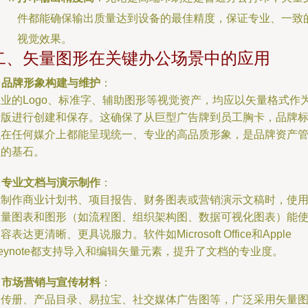
件都能确保输出质量达到设备的最佳精度，保证专业、一致
视觉效果。
二、矢量图形在关键办公场景中的应用
.
品牌形象构建与维护
：
企业的Logo、标准字、辅助图形等视觉资产，均应以矢量格式作
母版进行创建和保存。这确保了从巨型广告牌到员工胸卡，品牌
识在任何媒介上都能呈现统一、专业的高品质形象，是品牌资产
理的基石。
.
专业文档与演示制作
：
在制作商业计划书、项目报告、财务图表或营销演示文稿时，使
矢量图表和图形（如流程图、组织架构图、数据可视化图表）能
容表达更清晰、更具说服力。软件如Microsoft Office和Apple
eynote都支持导入和编辑矢量元素，提升了文档的专业度。
.
市场营销与宣传材料
：
宣传册、产品目录、易拉宝、社交媒体广告图等，广泛采用矢量