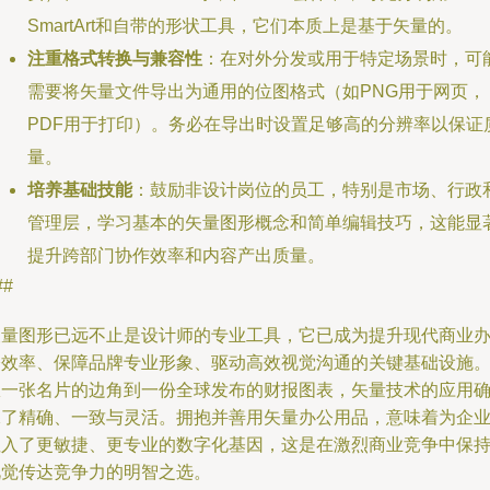
SmartArt和自带的形状工具，它们本质上是基于矢量的。
注重格式转换与兼容性
：在对外分发或用于特定场景时，可
需要将矢量文件导出为通用的位图格式（如PNG用于网页，
PDF用于打印）。务必在导出时设置足够高的分辨率以保证
量。
培养基础技能
：鼓励非设计岗位的员工，特别是市场、行政
管理层，学习基本的矢量图形概念和简单编辑技巧，这能显
提升跨部门协作效率和内容产出质量。
##
矢量图形已远不止是设计师的专业工具，它已成为提升现代商业
公效率、保障品牌专业形象、驱动高效视觉沟通的关键基础设施
从一张名片的边角到一份全球发布的财报图表，矢量技术的应用
保了精确、一致与灵活。拥抱并善用矢量办公用品，意味着为企
注入了更敏捷、更专业的数字化基因，这是在激烈商业竞争中保
视觉传达竞争力的明智之选。