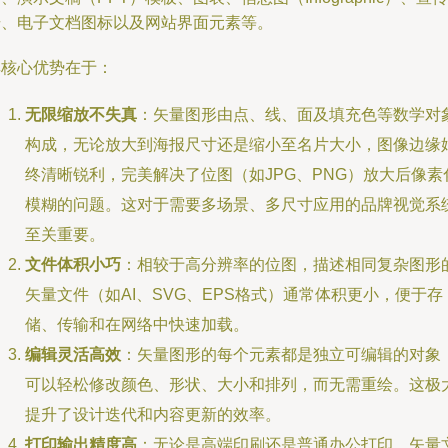
册、电子文档图标以及网站界面元素等。
其核心优势在于：
无限缩放不失真
：矢量图形由点、线、面及填充色等数学对
构成，无论放大到海报尺寸还是缩小至名片大小，图像边缘
终清晰锐利，完美解决了位图（如JPG、PNG）放大后像素
模糊的问题。这对于需要多场景、多尺寸应用的品牌视觉系
至关重要。
文件体积小巧
：相较于高分辨率的位图，描述相同复杂图形
矢量文件（如AI、SVG、EPS格式）通常体积更小，便于存
储、传输和在网络中快速加载。
编辑灵活高效
：矢量图形的每个元素都是独立可编辑的对象
可以轻松修改颜色、形状、大小和排列，而无需重绘。这极
提升了设计迭代和内容更新的效率。
打印输出精度高
：无论是高端印刷还是普通办公打印，矢量