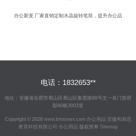
办公新宠 厂家直销定制水晶旋转笔筒，提升办公品
质
电话：1832653**
地址：安徽省合肥市蜀山区蜀山区集贤路88号文一名门首府
邸40栋3003室
Copyright © 2026
www.bmsrxwx.com
办公用品
安徽和易思
教育科技有限公司
办公用品
版权所有
Sitemap